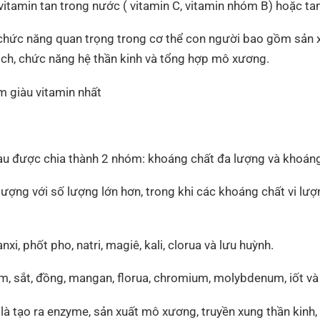
tamin tan trong nước ( vitamin C, vitamin nhóm B) hoặc tan t
chức năng quan trọng trong cơ thể con người bao gồm sản xu
ch, chức năng hệ thần kinh và tổng hợp mô xương.
m giàu vitamin nhất
u được chia thành 2 nhóm: khoáng chất đa lượng và khoáng 
ượng với số lượng lớn hơn, trong khi các khoáng chất vi lượ
, phốt pho, natri, magiê, kali, clorua và lưu huỳnh.
, sắt, đồng, mangan, florua, chromium, molybdenum, iốt và 
là tạo ra enzyme, sản xuất mô xương, truyền xung thần kinh