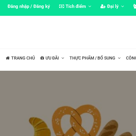
Đăng nhập / Đăng ký
Tích điểm
Đại lý
TRANG CHỦ
ƯU ĐÃI
THỰC PHẨM / BỔ SUNG
CÔN