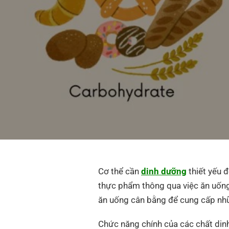
Cơ thể cần
dinh dưỡng
thiết yếu 
thực phẩm thông qua việc ăn uống
ăn uống cân bằng để cung cấp nhữ
Chức năng chính của các chất dinh