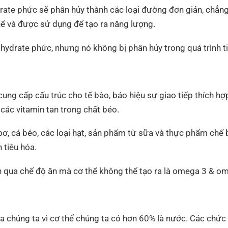
drate phức sẽ phân hủy thành các loại đường đơn giản, chẳn
hể và được sử dụng để tạo ra năng lượng.
ohydrate phức, nhưng nó không bị phân hủy trong quá trình t
ung cấp cấu trúc cho tế bào, báo hiệu sự giao tiếp thích hợ
 các vitamin tan trong chất béo.
 bơ, cá béo, các loại hạt, sản phẩm từ sữa và thực phẩm chế
h tiêu hóa.
hận qua chế độ ăn mà cơ thể không thể tạo ra là omega 3 & o
ủa chúng ta vì cơ thể chúng ta có hơn 60% là nước. Các ch