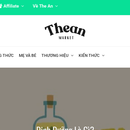
Affiliate
Về The An
G THỨC
MẸ VÀ BÉ
THƯƠNG HIỆU
KIẾN THỨC
Dinh Dưỡng Là Gì?