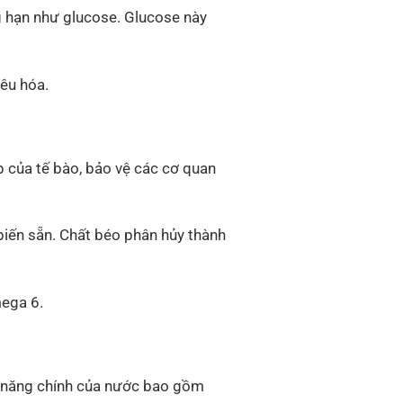
g hạn như glucose. Glucose này
iêu hóa.
p của tế bào, bảo vệ các cơ quan
 biến sẵn. Chất béo phân hủy thành
mega 6.
ức năng chính của nước bao gồm