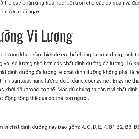
hỗ trợ các phản ứng hóa học, bôi trơn cho các cơ quan và đi
lít nước mỗi ngày.
ưỡng Vi Lượng
inh dưỡng khác cần thiết để cơ thể chúng ta hoạt động bình
ng với số lượng nhỏ hơn các chất dinh dưỡng đa lượng. 16 k
ất dinh dưỡng đa lượng, vi chất dinh dưỡng không phải là n
á trình sản xuất năng lượng dưới dạng coenzyme . Enzyme th
c khởi đầu trong cơ thể. Mặc dù chúng ta cần ít vi chất di
t động tổng thể của cơ thể con người.
i chất dinh dưỡng này bao gồm: A, C, D, E, K, B1,B2, B3, B5, 