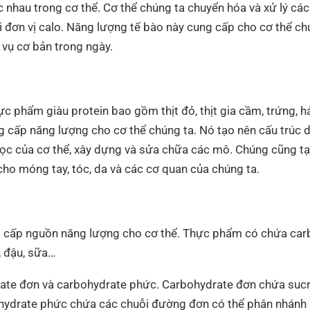
nhau trong cơ thể. Cơ thể chúng ta chuyển hóa và xử lý cá
 đơn vị calo. Năng lượng tế bào này cung cấp cho cơ thể ch
 vụ cơ bản trong ngày.
c phẩm giàu protein bao gồm thịt đỏ, thịt gia cầm, trứng, hải
 cấp năng lượng cho cơ thể chúng ta. Nó tạo nên cấu trúc d
ọc của cơ thể, xây dựng và sửa chữa các mô. Chúng cũng t
ho móng tay, tóc, da và các cơ quan của chúng ta.
 cấp nguồn năng lượng cho cơ thể. Thực phẩm có chứa carbo
t, đậu, sữa…
e đơn và carbohydrate phức. Carbohydrate đơn chứa sucros
hydrate phức chứa các chuỗi đường đơn có thể phân nhánh 