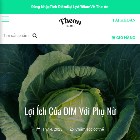
Đăng Nhập
Tích Điểm
Đại Lý
Affiliate
Về The An
TÀI KHOẢN
GIỎ HÀNG
Lợi Ích Của DIM Với Phụ Nữ
Th7 4, 2023
Chăm sóc cơ thể