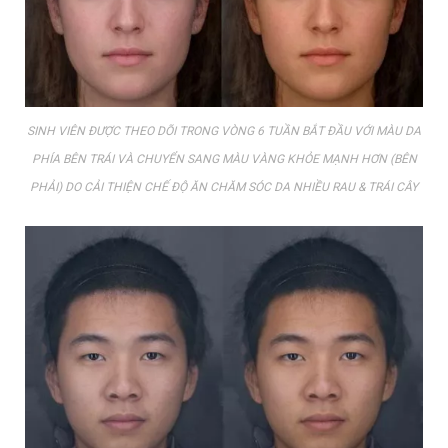
SINH VIÊN ĐƯỢC THEO DÕI TRONG VÒNG 6 TUẦN BẮT ĐẦU VỚI MÀU DA
PHÍA BÊN TRÁI VÀ CHUYỂN SANG MÀU VÀNG KHỎE MẠNH HƠN (BÊN
PHẢI) DO CẢI THIỆN CHẾ ĐỘ ĂN CHĂM SÓC DA NHIỀU RAU & TRÁI CÂY