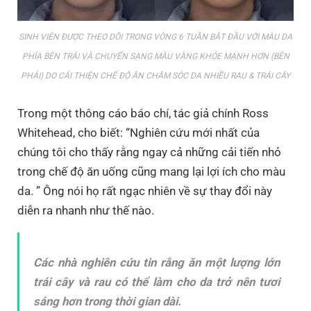
SINH VIÊN ĐƯỢC THEO DÕI TRONG VÒNG 6 TUẦN BẮT ĐẦU VỚI MÀU DA
PHÍA BÊN TRÁI VÀ CHUYỂN SANG MÀU VÀNG KHỎE MẠNH HƠN (BÊN
PHẢI) DO CẢI THIỆN CHẾ ĐỘ ĂN CHĂM SÓC DA NHIỀU RAU & TRÁI CÂY
Trong một thông cáo báo chí, tác giả chính Ross
Whitehead, cho biết: “Nghiên cứu mới nhất của
chúng tôi cho thấy rằng ngay cả những cải tiến nhỏ
trong chế độ ăn uống cũng mang lại lợi ích cho màu
da. ” Ông nói họ rất ngạc nhiên về sự thay đổi này
diễn ra nhanh như thế nào.
Các nhà nghiên cứu tin rằng ăn một lượng lớn
trái cây và rau có thể làm cho da trở nên tươi
sáng hơn trong thời gian dài.