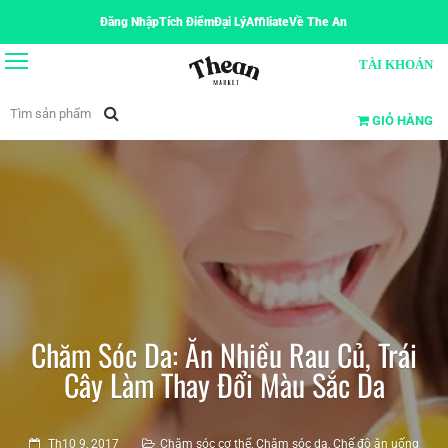
Đăng Nhập
Tích Điểm
Đại Lý
Affiliate
Về The An
TÀI KHOẢN
GIỎ HÀNG
Chăm Sóc Da: Ăn Nhiều Rau Củ, Trái
Cây Làm Thay Đổi Màu Sắc Da
Th10 9, 2017
Chăm sóc cơ thể
,
Chăm sóc da
,
Chế độ ăn uống