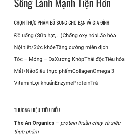
Sống Lành Mạnh Tiện Hơn
CHỌN THỰC PHẨM BỔ SUNG CHO BẠN VÀ GIA ĐÌNH
Đồ uống (Sữa hạt, …)
Chống oxy hóa
Lão hóa
Nội tiết/Sức khỏe
Tăng cường miễn dịch
Tóc – Móng – Da
Xương Khớp
Thải độc
Tiêu hóa
Mắt/Não
Siêu thực phẩm
Collagen
Omega 3
Vitamin
Lợi khuẩn
Enzyme
Protein
Trà
THƯƠNG HIỆU TIÊU BIỂU
The An Organics
–
protein thuần chay và siêu
thực phẩm