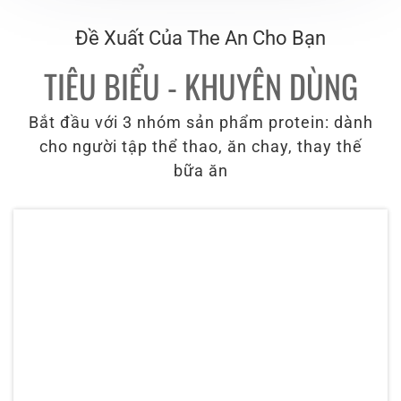
phát triển khỏe mạnh (bao gồm cả phụ nữ
Đề Xuất Của The An Cho Bạn
đang mang thai & cho con bú, trẻ em từ 12
tháng)
TIÊU BIỂU - KHUYÊN DÙNG
Bắt đầu với 3 nhóm sản phẩm protein: dành
cho người tập thể thao, ăn chay, thay thế
bữa ăn