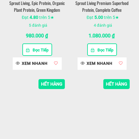
Sprout Living, Epic Protein, Organic
Sprout Living Premium Superfood
Plant Protein, Green Kingdom
Protein, Complete Coffee
Đạt
4.80
trên 5★
Đạt
5.00
trên 5★
5
đánh giá
4
đánh giá
980.000
₫
1.080.000
₫
Đọc Tiếp
Đọc Tiếp
XEM NHANH
XEM NHANH
HẾT HÀNG
HẾT HÀNG