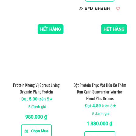
XEM NHANH
HẾT HÀNG
HẾT HÀNG
Protein Không Vị Sprout Living
Bột Protein Thực Vật Hữu Cơ Thêm
Organic Plant Protein
Rau Xanh Sunwarrior Warrior
Blend Plus Greens
Đạt
5.00
trên 5★
Đạt
4.89
trên 5★
5
đánh giá
9
đánh giá
980.000
₫
1.380.000
₫
Chọn Mua