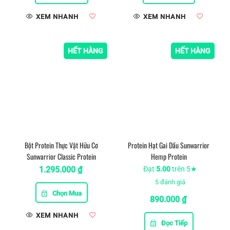
XEM NHANH
XEM NHANH
HẾT HÀNG
HẾT HÀNG
Bột Protein Thực Vật Hữu Cơ
Protein Hạt Gai Dầu Sunwarrior
Sunwarrior Classic Protein
Hemp Protein
1.295.000
₫
Đạt
5.00
trên 5★
5
đánh giá
Chọn Mua
890.000
₫
XEM NHANH
Đọc Tiếp