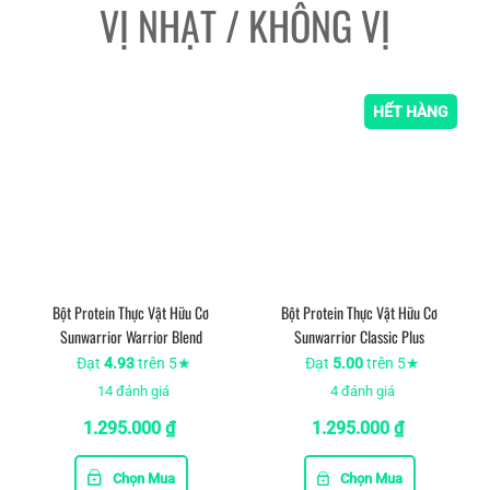
VỊ NHẠT / KHÔNG VỊ
HẾT HÀNG
Bột Protein Thực Vật Hữu Cơ
Bột Protein Thực Vật Hữu Cơ
Sunwarrior Warrior Blend
Sunwarrior Classic Plus
Đạt
4.93
trên 5★
Đạt
5.00
trên 5★
14
đánh giá
4
đánh giá
1.295.000
₫
1.295.000
₫
Chọn Mua
Chọn Mua