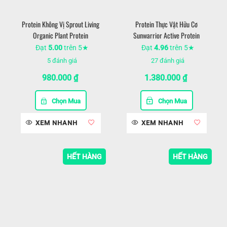
Protein Không Vị Sprout Living
Protein Thực Vật Hữu Cơ
Organic Plant Protein
Sunwarrior Active Protein
Đạt
5.00
trên 5★
Đạt
4.96
trên 5★
5
đánh giá
27
đánh giá
980.000
₫
1.380.000
₫
Chọn Mua
Chọn Mua
XEM NHANH
XEM NHANH
HẾT HÀNG
HẾT HÀNG