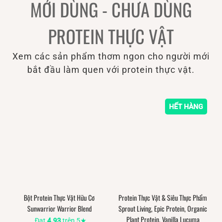
MỚI DÙNG - CHƯA DÙNG
PROTEIN THỰC VẬT
Xem các sản phẩm thơm ngon cho người mới
bắt đầu làm quen với protein thực vật.
HẾT HÀNG
Bột Protein Thực Vật Hữu Cơ
Protein Thực Vật & Siêu Thực Phẩm
Sunwarrior Warrior Blend
Sprout Living, Epic Protein, Organic
Plant Protein, Vanilla Lucuma
Đạt
4.93
trên 5★