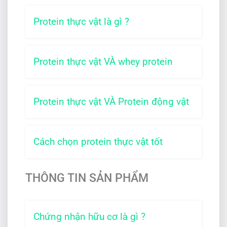
An Organics
Protein thực vật là gì ?
SUNWARRIOR
Protein thực vật VÀ whey protein
Protein thực vật VÀ Protein động vật
Cách chọn protein thực vật tốt
THÔNG TIN SẢN PHẨM
Thương hiệu của Mỹ, sản xuất tại Mỹ.
Thành phần sạch, đơn giản nên rất dễ uống
và phù hợp cho cả các đối tượng trẻ nhỏ,
Chứng nhận hữu cơ là gì ?
người có tiêu hóa nhạy cảm.