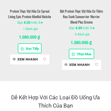
Protein Thực Vật Hữu Cơ Sprout
Bột Protein Thực Vật Hữu Cơ Thêm
Living Epic Protein Mindful Matcha
Rau Xanh Sunwarrior Warrior
Blend Plus Greens
Đạt
4.00
trên 5★
Đạt
4.89
trên 5★
1
đánh giá
9
đánh giá
1.080.000
₫
1.380.000
₫
Đọc Tiếp
Chọn Mua
XEM NHANH
XEM NHANH
Dễ Kết Hợp Với Các Loại Đồ Uống Ưa
Thích Của Bạn