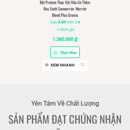
Bột Protein Thực Vật Hữu Cơ Thêm
Rau Xanh Sunwarrior Warrior
Blend Plus Greens
Đạt
4.89
trên 5★
9
đánh giá
1.380.000
₫
Chọn Mua
XEM NHANH
Yên Tâm Về Chất Lượng
SẢN PHẨM ĐẠT CHỨNG NHẬN