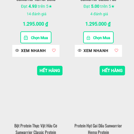
Đạt
4.93
trên 5★
Đạt
5.00
trên 5★
14
đánh giá
4
đánh giá
1.295.000
₫
1.295.000
₫
Chọn Mua
Chọn Mua
XEM NHANH
XEM NHANH
HẾT HÀNG
HẾT HÀNG
Bột Protein Thực Vật Hữu Cơ
Protein Hạt Gai Dầu Sunwarrior
Sunwarrior Classic Protein
Hemp Protein