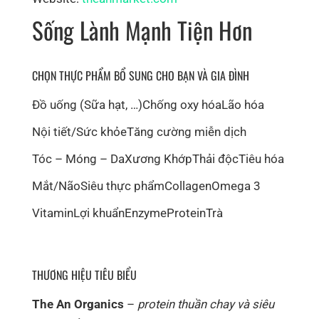
Sống Lành Mạnh Tiện Hơn
CHỌN THỰC PHẨM BỔ SUNG CHO BẠN VÀ GIA ĐÌNH
Đồ uống (Sữa hạt, …)
Chống oxy hóa
Lão hóa
Nội tiết/Sức khỏe
Tăng cường miễn dịch
Tóc – Móng – Da
Xương Khớp
Thải độc
Tiêu hóa
Mắt/Não
Siêu thực phẩm
Collagen
Omega 3
Vitamin
Lợi khuẩn
Enzyme
Protein
Trà
THƯƠNG HIỆU TIÊU BIỂU
The An Organics
–
protein thuần chay và siêu