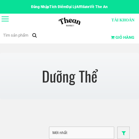
Đăng Nhập
Tích Điểm
Đại Lý
Affiliate
Về The An
TÀI KHOẢN
GIỎ HÀNG
Dưỡng Thể