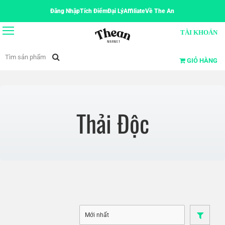
Đăng Nhập
Tích Điểm
Đại Lý
Affiliate
Về The An
TÀI KHOẢN
GIỎ HÀNG
Thải Độc