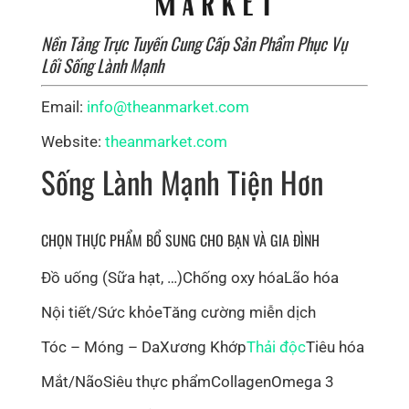
Nền Tảng Trực Tuyến Cung Cấp Sản Phẩm Phục Vụ
Lối Sống Lành Mạnh
Email:
info@theanmarket.com
Website:
theanmarket.com
Sống Lành Mạnh Tiện Hơn
CHỌN THỰC PHẨM BỔ SUNG CHO BẠN VÀ GIA ĐÌNH
Đồ uống (Sữa hạt, …)
Chống oxy hóa
Lão hóa
Nội tiết/Sức khỏe
Tăng cường miễn dịch
Tóc – Móng – Da
Xương Khớp
Thải độc
Tiêu hóa
Mắt/Não
Siêu thực phẩm
Collagen
Omega 3