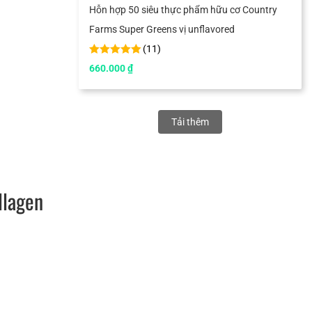
Hỗn hợp 50 siêu thực phẩm hữu cơ Country
Farms Super Greens vị unflavored
(
11
)
660.000
₫
Tải thêm
llagen