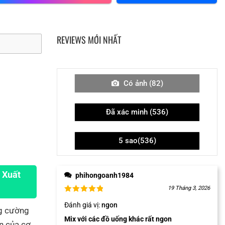
REVIEWS MỚI NHẤT
Có ảnh (
82
)
Đã xác minh (
536
)
5 sao(
536
)
 Xuất
phihongoanh1984
19 Tháng 3, 2026
Đánh giá vị
:
ngon
ng cường
Mix với các đồ uống khác rất ngon
ên của cơ