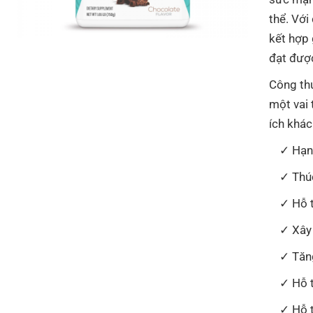
thể. Vớ
kết hợp 
đạt đượ
Công th
một vai 
ích khác
Hạn
Thú
Hỗ 
Xây
Tăn
Hỗ 
Hỗ 