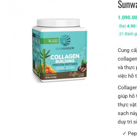
Sunwa
1.090.0
Đạt
4.90
21
đánh g
Cung cấ
collagen
và thực 
việc hỗ 
Collagen
giúp hỗ 
thực vật
sạch nà
duy trì 
Pep