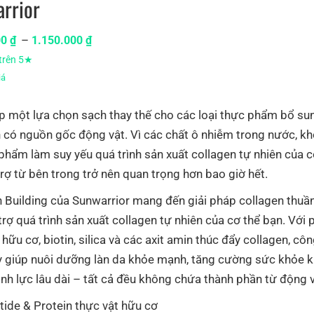
rrior
–
00
₫
1.150.000
₫
trên 5★
iá
p một lựa chọn sạch thay thế cho các loại thực phẩm bổ su
 có nguồn gốc động vật. Vì các chất ô nhiễm trong nước, kh
phẩm làm suy yếu quá trình sản xuất collagen tự nhiên của c
trợ từ bên trong trở nên quan trọng hơn bao giờ hết.
 Building của Sunwarrior mang đến giải pháp collagen thuầ
trợ quá trình sản xuất collagen tự nhiên của cơ thể bạn. Với 
 hữu cơ, biotin, silica và các axit amin thúc đẩy collagen, cô
y giúp nuôi dưỡng làn da khỏe mạnh, tăng cường sức khỏe 
sinh lực lâu dài – tất cả đều không chứa thành phần từ động v
tide & Protein thực vật hữu cơ