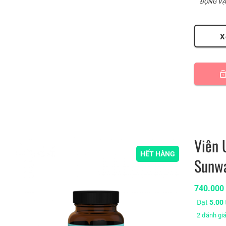
ĐỘNG VẬ
X
Viên 
HẾT HÀNG
Sunwa
740.00
Đạt
5.00
2
đánh gi