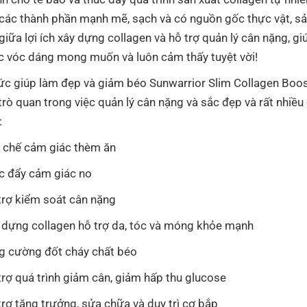
i các thành phần mạnh mẽ, sạch và có nguồn gốc thực vật, 
giữa lợi ích xây dựng collagen và hỗ trợ quản lý cân nặng, gi
c vóc dáng mong muốn và luôn cảm thấy tuyệt vời!
ức giúp làm đẹp và giảm béo Sunwarrior Slim Collagen Boo
trò quan trong việc quản lý cân nặng và sắc đẹp và rất nhiều 
:
 chế cảm giác thèm ăn
c đẩy cảm giác no
trợ kiểm soát cân nặng
 dựng collagen hỗ trợ da, tóc và móng khỏe mạnh
g cường đốt cháy chất béo
trợ quá trình giảm cân, giảm hấp thu glucose
trợ tăng trưởng, sửa chữa và duy trì cơ bắp