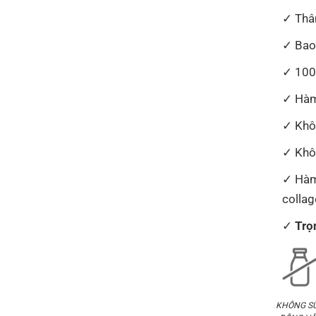
Thâ
Bao
100
Hàm
Khô
Khô
Hàm
collag
Trọ
KHÔNG S