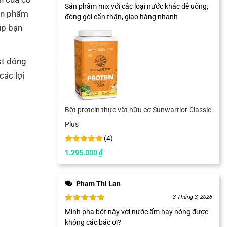
Sản phẩm mix với các loại nước khác dễ uống,
sản phẩm
đóng gói cẩn thận, giao hàng nhanh
úp bạn
st đóng
các lợi
Bột protein thực vật hữu cơ Sunwarrior Classic
Plus
(
4
)
1.295.000
₫
Pham Thi Lan
3 Tháng 3, 2026
Mình pha bột này với nước ấm hay nóng được
không các bác ơi?