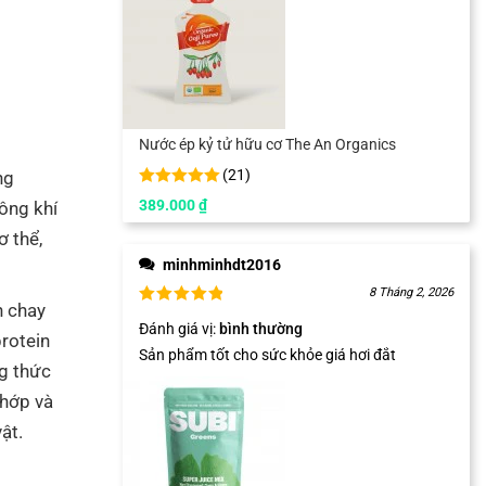
Nước ép kỷ tử hữu cơ The An Organics
(
21
)
ng
389.000
₫
ông khí
ơ thể,
minhminhdt2016
8 Tháng 2, 2026
n chay
Đánh giá vị
:
bình thường
protein
Sản phẩm tốt cho sức khỏe giá hơi đắt
ng thức
khớp và
ật.