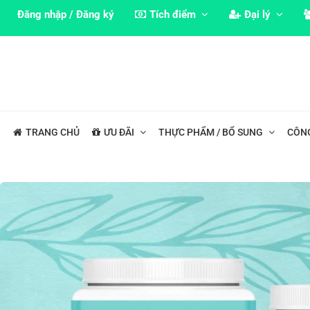
Đăng nhập / Đăng ký
Tích điểm
Đại lý
TRANG CHỦ
ƯU ĐÃI
THỰC PHẨM / BỔ SUNG
CÔN