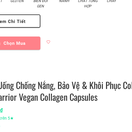
T
GLUTEN
BIẾN ĐỔI
NÀNH
CHẤT TỔNG
CHAY
GEN
HỢP
em Chi Tiết
Chọn Mua
Uống Chống Nắng, Bảo Vệ & Khôi Phục Co
rrior Vegan Collagen Capsules
0
₫
trên 5★
á