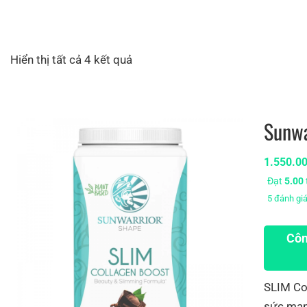
Hiển thị tất cả 4 kết quả
Sunwa
1.550.0
Đạt
5.00
5
đánh gi
Côn
SLIM Co
sức mạnh