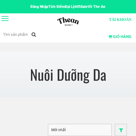
Đăng Nhập
Tích Điểm
Đại Lý
Affiliate
Về The An
TÀI KHOẢN
GIỎ HÀNG
Nuôi Dưỡng Da