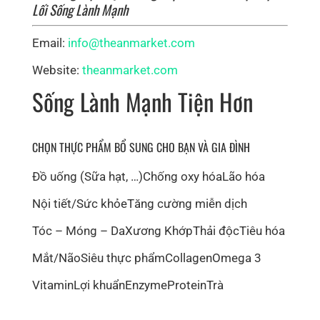
Lối Sống Lành Mạnh
Email:
info@theanmarket.com
Website:
theanmarket.com
Sống Lành Mạnh Tiện Hơn
CHỌN THỰC PHẨM BỔ SUNG CHO BẠN VÀ GIA ĐÌNH
Đồ uống (Sữa hạt, …)
Chống oxy hóa
Lão hóa
Nội tiết/Sức khỏe
Tăng cường miễn dịch
Tóc – Móng – Da
Xương Khớp
Thải độc
Tiêu hóa
Mắt/Não
Siêu thực phẩm
Collagen
Omega 3
Vitamin
Lợi khuẩn
Enzyme
Protein
Trà